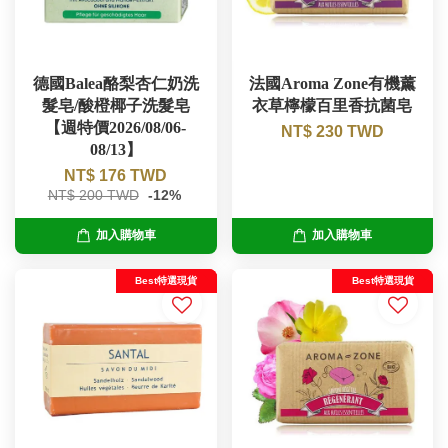
德國Balea酪梨杏仁奶洗
法國Aroma Zone有機薰
髮皂/酸橙椰子洗髮皂
衣草檸檬百里香抗菌皂
【週特價2026/08/06-
NT$ 230 TWD
08/13】
NT$ 176 TWD
NT$ 200 TWD
-12%
加入購物車
加入購物車
Best特選現貨
Best特選現貨