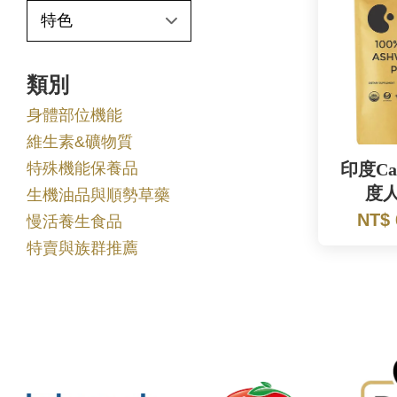
類別
身體部位機能
維生素&礦物質
特殊機能保養品
印度Ca
度人
生機油品與順勢草藥
NT$
慢活養生食品
特賣與族群推薦