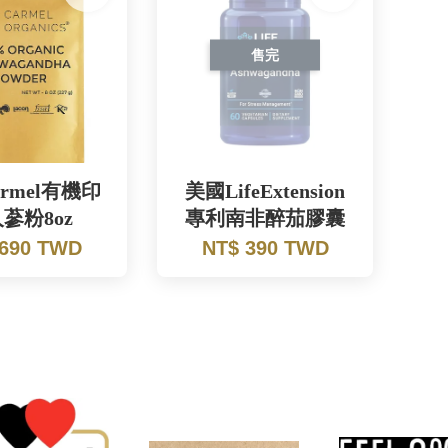
售完
rmel有機印
美國LifeExtension
蔘粉8oz
專利南非醉茄膠囊
 690 TWD
NT$ 390 TWD