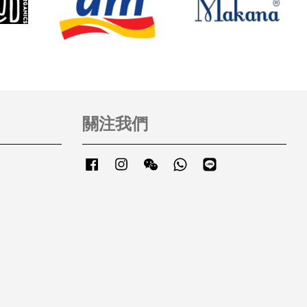
關注我們
Facebook
Instagram
Wechat
Whatsapp
Line