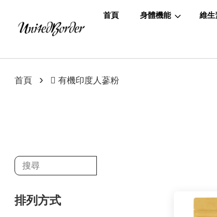
首頁
身體機能
維生
›
首頁
 有機印度人蔘粉
排列方式