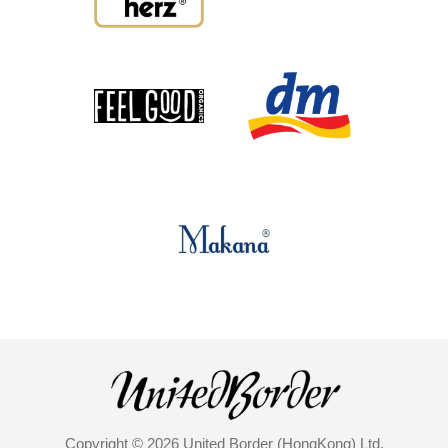
Copyright © 2026 United Border (HongKong) Ltd.