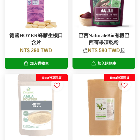
德國HOYER蜂膠生機口
巴西NaturaleBio有機巴
含片
西莓果凍乾粉
NT$ 290 TWD
從
NT$ 580 TWD
起
加入購物車
加入購物車
Best特選現貨
Best特選現貨
售完