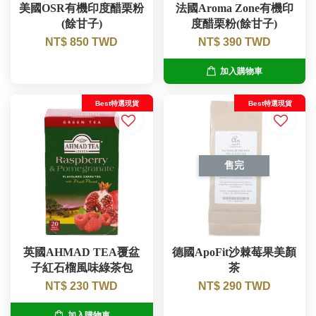
美國OSR有機印度醋栗粉
法國Aroma Zone有機印
(餘甘子)
度醋栗粉(餘甘子)
NT$ 850 TWD
NT$ 390 TWD
加入購物車
Best特選現貨
Best特選現貨
售完
英國AHMAD TEA覆盆
德國ApoFit沙棘莓果美顏
子紅石榴風味綠茶包
茶
NT$ 230 TWD
NT$ 290 TWD
加入購物車