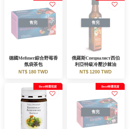
售完
售完
德國Meßmer綜合野莓香
俄羅斯Специалист西伯
氛袋茶包
利亞特級冷壓沙棘油
NT$ 180 TWD
NT$ 1200 TWD
Best特選現貨
Best特選現貨
售完