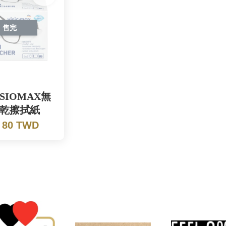
售完
SIOMAX無
乾擦拭紙
 80 TWD