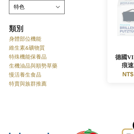
類別
身體部位機能
維生素&礦物質
特殊機能保養品
德國VI
痕速
生機油品與順勢草藥
NT$
慢活養生食品
特賣與族群推薦