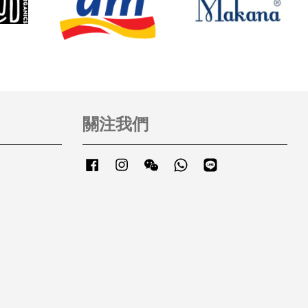
關注我們
Facebook
Instagram
Wechat
Whatsapp
Line