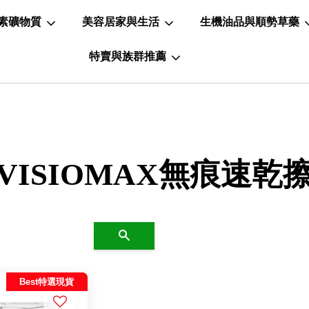
素礦物質
美容居家與生活
生機油品與順勢草藥
特賣與族群推薦
VISIOMAX無痕速乾
搜尋
Best特選現貨