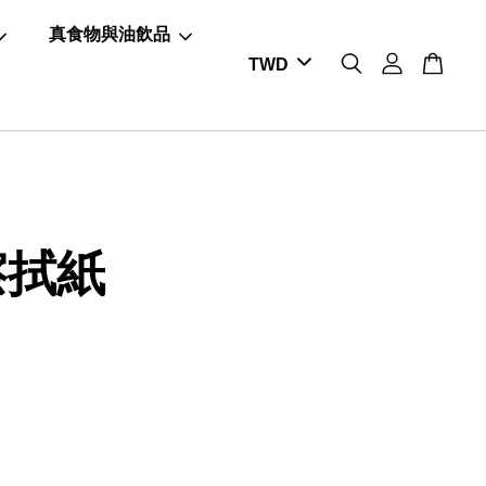
真食物與油飲品
擦拭紙