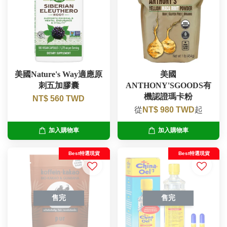
美國Nature's Way適應原
美國
刺五加膠囊
ANTHONY'SGOODS有
機認證瑪卡粉
NT$ 560 TWD
從
NT$ 980 TWD
起
加入購物車
加入購物車
Best特選現貨
Best特選現貨
售完
售完