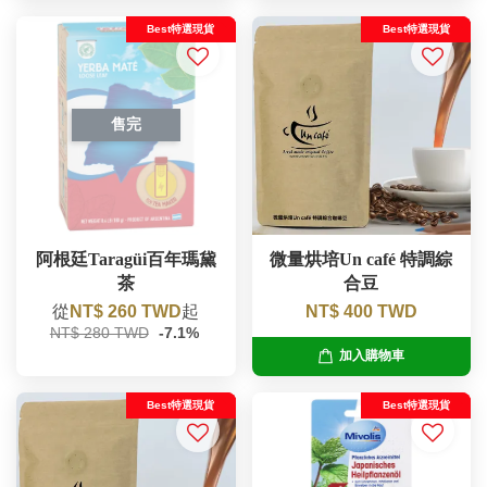
Best特選現貨
Best特選現貨
售完
阿根廷Taragüi百年瑪黛
微量烘培Un café 特調綜
茶
合豆
從
NT$ 260 TWD
起
NT$ 400 TWD
NT$ 280 TWD
-7.1%
加入購物車
Best特選現貨
Best特選現貨