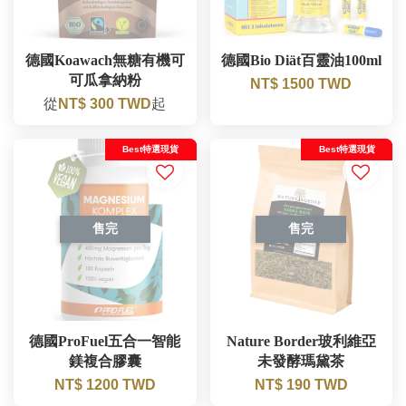
德國Koawach無糖有機可
德國Bio Diät百靈油100ml
可瓜拿納粉
NT$ 1500 TWD
從
NT$ 300 TWD
起
Best特選現貨
Best特選現貨
售完
售完
德國ProFuel五合一智能
Nature Border玻利維亞
鎂複合膠囊
未發酵瑪黛茶
NT$ 1200 TWD
NT$ 190 TWD