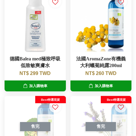
德國Balea med極致呼吸
法國AromaZone有機義
低致敏爽膚水
大利蠟菊純露200ml
NT$ 299 TWD
NT$ 260 TWD
加入購物車
加入購物車
Best特選現貨
Best特選現貨
售完
售完