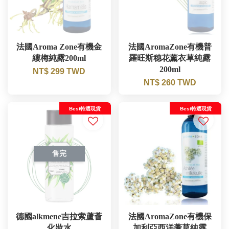
法國Aroma Zone有機金
法國AromaZone有機普
縷梅純露200ml
羅旺斯穗花薰衣草純露
200ml
NT$ 299 TWD
NT$ 260 TWD
Best特選現貨
Best特選現貨
售完
德國alkmene吉拉索蘆薈
法國AromaZone有機保
化妝水
加利亞西洋蓍草純露