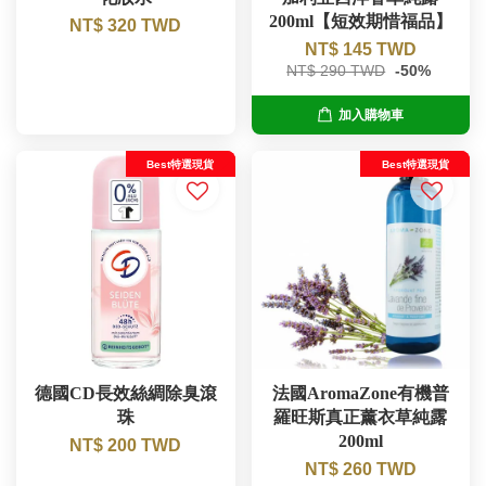
200ml【短效期惜福品】
NT$ 320 TWD
NT$ 145 TWD
NT$ 290 TWD
-50%
加入購物車
Best特選現貨
Best特選現貨
德國CD長效絲綢除臭滾
法國AromaZone有機普
珠
羅旺斯真正薰衣草純露
200ml
NT$ 200 TWD
NT$ 260 TWD