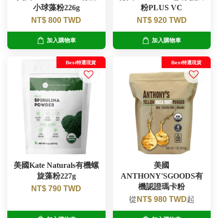
小球藻粉226g
粉PLUS VC
NT$ 800 TWD
NT$ 920 TWD
加入購物車
加入購物車
Best特選現貨
Best特選現貨
美國Kate Naturals有機螺
美國
旋藻粉227g
ANTHONY'SGOODS有
機認證瑪卡粉
NT$ 790 TWD
從
NT$ 980 TWD
起