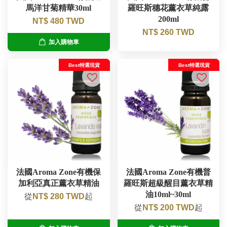
馬洋甘菊精華30ml
羅旺斯穗花薰衣草純露
200ml
NT$ 480 TWD
NT$ 260 TWD
加入購物車
Best特選現貨
Best特選現貨
法國Aroma Zone有機保
法國Aroma Zone有機普
加利亞真正薰衣草精油
羅旺斯超級醒目薰衣草精
油10ml~30ml
從
NT$ 280 TWD
起
從
NT$ 200 TWD
起