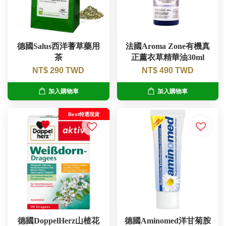
德國Salus西洋蓍草藥用
法國Aroma Zone有機真
茶
正薰衣草精華油30ml
NT$ 290 TWD
NT$ 490 TWD
加入購物車
加入購物車
Best特選現貨
德國DoppelHerz山楂花
德國Aminomed洋甘菊胺