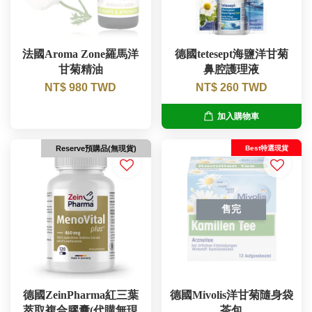
法國Aroma Zone羅馬洋
德國tetesept海鹽洋甘菊
甘菊精油
鼻腔護理液
NT$ 980 TWD
NT$ 260 TWD
加入購物車
Best特選現貨
Reserve預購品(無現貨)
售完
德國ZeinPharma紅三葉
德國Mivolis洋甘菊隨身袋
萃取複合膠囊(代購無現
茶包