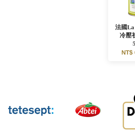
法國La T
冷壓
NT$