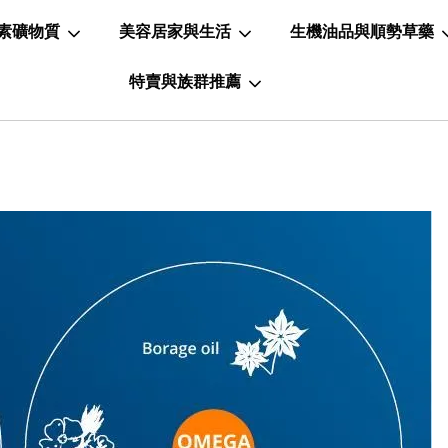
素礦物質
美容居家與生活
生機油品與順勢草藥
特賣與族群推薦