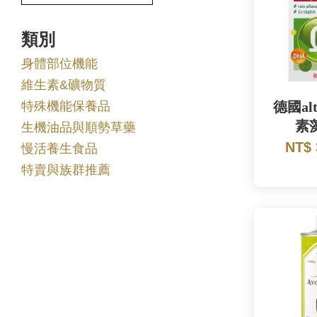
類別
身體部位機能
維生素&礦物質
特殊機能保養品
德國al
素
生機油品與順勢草藥
NT$
慢活養生食品
特賣與族群推薦