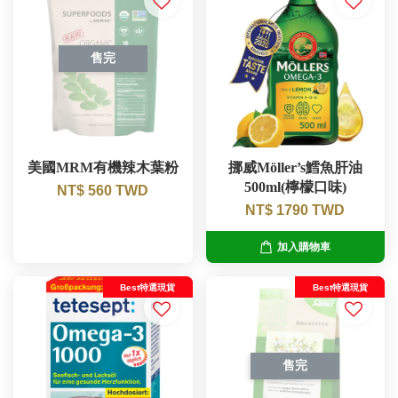
售完
美國MRM有機辣木葉粉
挪威Möller’s鱈魚肝油
500ml(檸檬口味)
NT$ 560 TWD
NT$ 1790 TWD
加入購物車
Best特選現貨
Best特選現貨
售完