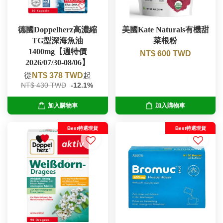
德國Doppelherz高濃縮
美國Kate Naturals有機甜
TG型深海魚油
菜根粉
1400mg【週特價
NT$ 600 TWD
2026/07/30-08/06】
從
NT$ 378 TWD
起
NT$ 430 TWD
-12.1%
加入購物車
加入購物車
Best特選現貨
Best特選現貨