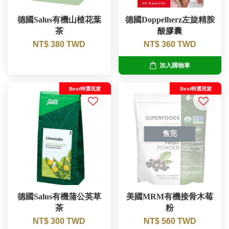
德國Salus有機山楂花葉
德國Doppelherz左旋精胺
茶
酸膠囊
NT$ 380 TWD
NT$ 360 TWD
加入購物車
Best特選現貨
Best特選現貨
售完
德國Salus有機蒲公英草
美國MRM有機接骨木莓
茶
粉
NT$ 300 TWD
NT$ 560 TWD