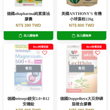
德國altapharma純素藻油
美國ANTHONY'S 有機
膠囊
小球藻粉226g
NT$ 390 TWD
NT$ 800 TWD
加入購物車
加入購物車
Best特選現貨
Best特選現貨
售完
售完
德國tetesept鎂安2.0+B12
德國Doppelherz大豆卵磷
安穩錠
脂複合膠囊