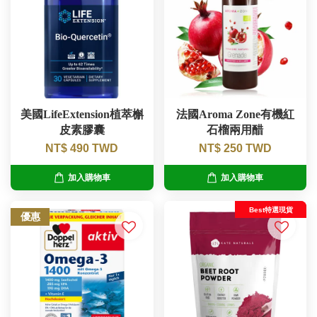
美國LifeExtension植萃槲
法國Aroma Zone有機紅
皮素膠囊
石榴兩用醋
NT$ 490 TWD
NT$ 250 TWD
加入購物車
加入購物車
Best特選現貨
優惠