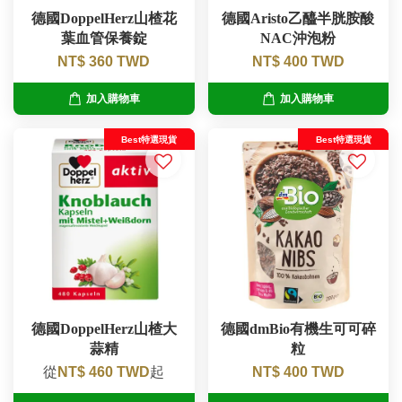
德國DoppelHerz山楂花
德國Aristo乙醯半胱胺酸
葉血管保養錠
NAC沖泡粉
NT$ 360 TWD
NT$ 400 TWD
加入購物車
加入購物車
Best特選現貨
Best特選現貨
德國DoppelHerz山楂大
德國dmBio有機生可可碎
蒜精
粒
從
NT$ 460 TWD
起
NT$ 400 TWD