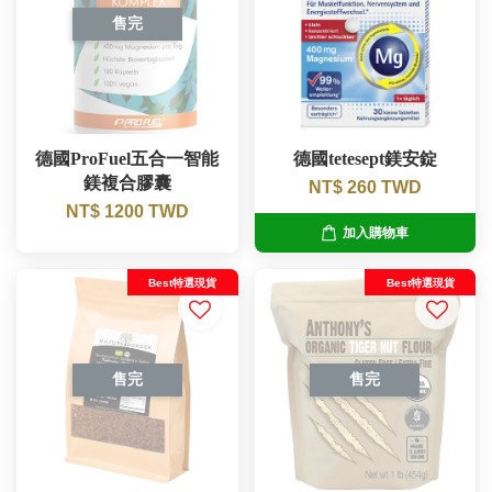
售完
德國ProFuel五合一智能
德國tetesept鎂安錠
鎂複合膠囊
NT$ 260 TWD
NT$ 1200 TWD
加入購物車
Best特選現貨
Best特選現貨
售完
售完