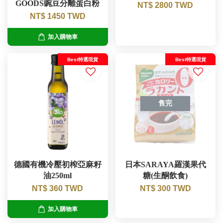
GOODS豌豆分離蛋白粉
NT$ 2800 TWD
NT$ 1450 TWD
加入購物車
Best特選現貨
Best特選現貨
售完
德國有機冷壓初榨亞麻籽
日本SARAYA羅漢果代
油250ml
糖(生酮飲食)
NT$ 360 TWD
NT$ 300 TWD
加入購物車