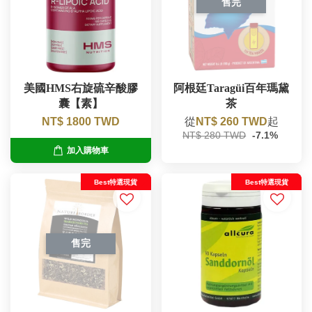
售完
美國HMS右旋硫辛酸膠
阿根廷Taragüi百年瑪黛
囊【素】
茶
NT$ 1800 TWD
從
NT$ 260 TWD
起
NT$ 280 TWD
-7.1%
加入購物車
Best特選現貨
Best特選現貨
售完