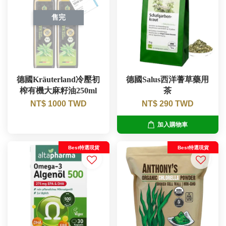
售完
德國Kräuterland冷壓初
德國Salus西洋蓍草藥用
榨有機大麻籽油250ml
茶
NT$ 1000 TWD
NT$ 290 TWD
加入購物車
Best特選現貨
Best特選現貨