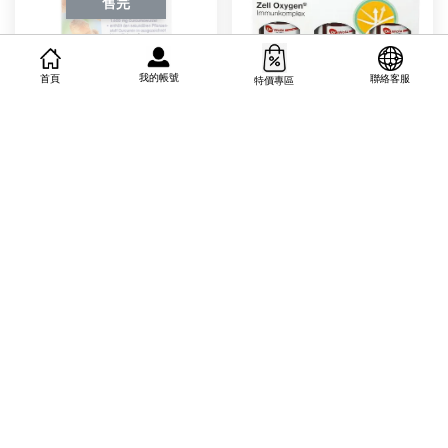
售完
我的帳號
首頁
聯絡客服
特價專區
德國Mivolis專利液態薑黃
德國Dr.Wolz伍茲博士有
素膠囊
氧酶酵素【預購品無現
貨】
NT$ 400 TWD
NT$ 2000 TWD
加入購物車
Best特選現貨
Best特選現貨
售完
售完