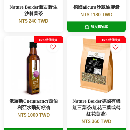
Nature Border蒙古野生
德國allcura沙棘油膠囊
沙棘葉茶
NT$ 1180 TWD
NT$ 240 TWD
加入購物車
Best特選現貨
Best特選現貨
俄羅斯Специалист西伯
Nature Border德國有機
利亞水飛薊籽油
紅三葉茶(紅花三葉或稱
紅花苜蓿)
NT$ 1000 TWD
NT$ 360 TWD