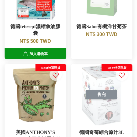
德國tetesept濃縮魚油膠
德國Salus有機洋甘菊茶
囊
NT$ 300 TWD
NT$ 500 TWD
加入購物車
Best特選現貨
Best特選現貨
售完
美國ANTHONY'S
德國奇莓綜合原汁3L