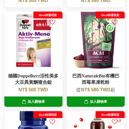
NT$ 300 TWD
NT$ 380 TWD
Best特選現貨
Best特選現貨
德國Doppelherz活性美多
巴西NaturaleBio有機巴
大豆異黃酮複合錠
西莓果凍乾粉
NT$ 500 TWD
從
NT$ 580 TWD
起
加入購物車
加入購物車
Best特選現貨
Best特選現貨