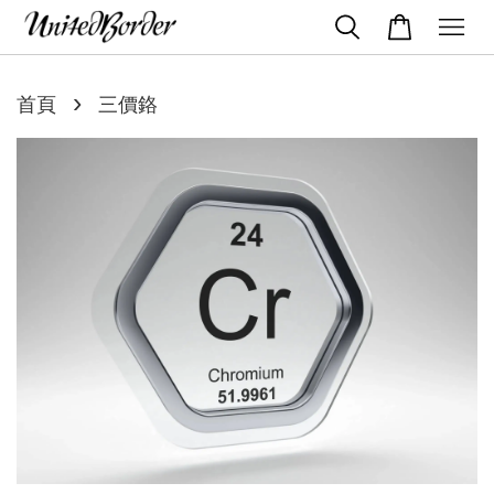
›
首頁
三價鉻